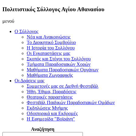
Πολιτιστικός Σύλλογος Αγίου Αθανασίου
μενού
Ο Σύλλογος
Νέα και Ανακοινώσεις
Το Διοικητικό Συμβούλιο
Η Ιστορία του Συλλόγου
Οι Εγκαταστάσεις μας
Σκοπός και Στόχοι του Συλλόγου
Τμήματα Παραδοσιακών Χορών
Μαθήματα Παραδοσιακών Οργάνων
Μαθήματα Ζωγραφικής
Οι Δράσεις μας
Συμμετοχές μας σε Διεθνή Φεστιβάλ
Ήθη, Έθιμα, Παραδόσεις
Θεατρικές παραστάσεις
Φεστιβάλ Παιδικών Παραδοσιακών Ομάδων
Εκδηλώσεις Μνήμης
Οδοιπορικά και Εκδρομές
Η Εφημερίδα "Βοϊράνη"
Αναζήτηση