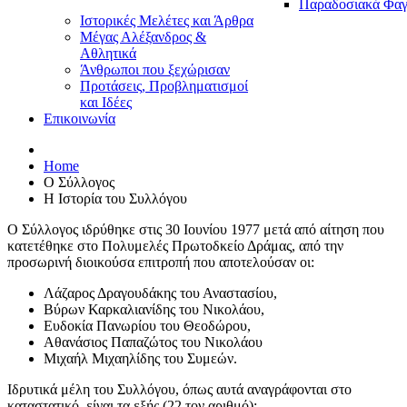
Παραδοσιακά Φαγ
Ιστορικές Μελέτες και Άρθρα
Μέγας Αλέξανδρος &
Αθλητικά
Άνθρωποι που ξεχώρισαν
Προτάσεις, Προβληματισμοί
και Ιδέες
Επικοινωνία
Home
Ο Σύλλογος
Η Ιστορία του Συλλόγου
Ο Σύλλογος ιδρύθηκε στις 30 Ιουνίου 1977 μετά από αίτηση που
κατετέθηκε στο Πολυμελές Πρωτοδκείο Δράμας, από την
προσωρινή διοικούσα επιτροπή που αποτελούσαν οι:
Λάζαρος Δραγουδάκης του Αναστασίου,
Βύρων Καρκαλιανίδης του Νικολάου,
Ευδοκία Πανωρίου του Θεοδώρου,
Αθανάσιος Παπαζώτος του Νικολάου
Μιχαήλ Μιχαηλίδης του Συμεών.
Ιδρυτικά μέλη του Συλλόγου, όπως αυτά αναγράφονται στο
καταστατικό, είναι τα εξής (22 τον αριθμό):