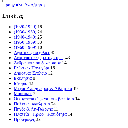
Προηγμένη Αναζήτηση
Ετικέτες
(1920-1929)
18
(1930-1939)
24
(1940-1949)
25
(1950-1959)
33
(1960-1969)
10
Αγροτικές ασχολίες
35
Αναμνηστικές φωτογραφίες
43
Άνθρωποι που ξεχώρισαν
14
Γλέντια - Πανηγύρι
16
Δημοτικό Σχολείο
12
Εκκλησία
8
Ιστορία
42
Μέγας Αλέξανδρος & Αθλητικά
19
Μουσικοί
7
Οικογενειακές - γάμοι - βαφτίσια
14
Παλιά επαγγέλματα
24
Πηγές & Αη-Γιώργης
11
Πλατεία - Ηρώο - Κοινότητα
14
Πρόσφυγες
32