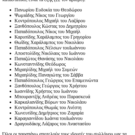
Πανωρίου Ευδοκία του Θεοδώρου
Ψωμιάδης Νίκος του Γεωργίου
Κοντρόπουλος Μιχαήλ του Λαζάρου
Ξανθόπουλος Κώστας του Δημητρίου
Παπαδόπουλος Νίκος του Μιχαήλ
Καρυπίδης Χαράλαμπος του Γρηγορίου
Θωΐδης Χαράλαμπος του Νικολάου
Παπαδόπουλος Νέλσων τουΙωάννου
Αποστολίδης Νικόλαος του Ιωάννου
Παπαζώτος Θανάσης του Νικολάου
Κωνσταντνίδης Θεόδωρος
Μιχαηλίδης Μιχαήλ του Συμεών
Μιχαηλίδης Παναγιώτης του Σάββα
Παπαδόπουλος Γεώργιος του Επαμεινώντα
Ξανθόπουλος Γεώργιος του Χρήστου
Ιωαννίδης Χρήστος του Ιωάννου
Μπουραντζής Ανδρέας του Παρασκευά
Καρκαλιανίδης Βύρων του Νικολάου
Κοντρόπουλος Θωμάς του Ανέστη
Χωνευτίδης Δημήτριος του Ζαχαρία
Καραγιαννίδου Ιωάννα τουΙωάννου
Δραγουδάκης Λάζαρος του Αναστασίου
Όλοι οι παραπάνω αποτελούν τους ιδρυτές του συλλόγου μας τα