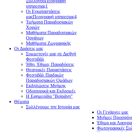
Συλλόγου
Περιγραφή
υπηρεσιας1
Οι Εγκαταστάσεις
μας
Περιγραφή υπηρεσιας4
Τμήματα Παραδοσιακών
Χορών
Μαθήματα Παραδοσιακών
Οργάνων
Μαθήματα Ζωγραφικής
Οι Δράσεις μας
Συμμετοχές μας σε Διεθνή
Φεστιβάλ
Ήθη, Έθιμα, Παραδόσεις
Θεατρικές Παραστάσεις
Φεστιβάλ Παιδικών
Παραδοσιακών Ομάδων
Εκδηλώσεις Μνήμης
Οδοιπορικά και Εκδρομές
Η Εφημερίδα "Βοϊράνη"
Θέματα
Συλλέγουμε την Ιστορία μας
Οι Γενάρχες μας
Μνήμες Προσφύγ
Έθιμα και Λαογρα
Φωτογραφικές Συ