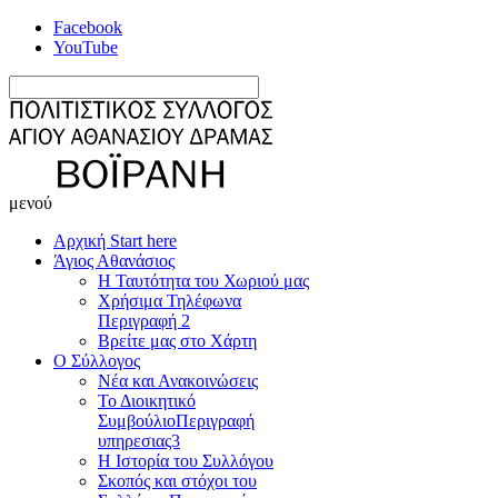
Facebook
YouTube
μενού
Αρχική
Start here
Άγιος Αθανάσιος
Η Ταυτότητα του Χωριού μας
Χρήσιμα Τηλέφωνα
Περιγραφή 2
Βρείτε μας στο Χάρτη
Ο Σύλλογος
Νέα και Ανακοινώσεις
Το Διοικητικό
Συμβούλιο
Περιγραφή
υπηρεσιας3
Η Ιστορία του Συλλόγου
Σκοπός και στόχοι του