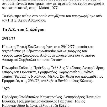
ονοματεπώνυμά τους γράφτηκαν με τη σειρά που έχουν υπογράψει
στο καταστατικό, στις 1 Μαίου 1977.
Το ιδιόκτητο κτίριο στο οποίο στεγάζεται του παραχωρήθηκε από
τον Γ.Π.Σ. Αγίου Αθανασίου.
Τα Δ.Σ. του Συλλόγου
29/12/77
Η πρώτη Γενική Συνέλευση έγινε στις 29/12/77 η οποία και
ασχολήθηκε με θέματα διαδικασίας και λειτουργίας του
νεοσύστατου Συλλόγου. Από αυτή αναδείχτηκε και το πρώτο
Διοικητικό Συμβούλιο που αποτέλεσαν οι:
Πανωρίου Ευδοκία, Πρόεδρος, Τελλίδης Νικόλαος, Αντιπρόεδρος,
Σπύρογλου Οδυσσέας, Γραμματέας, Καραγιαννίδου Ιωάννα,
Ταμίας, Ψωμιάδης Νικόλαος, Μέλος. Στη θέση του παραιτηθέντος
Γραμματέα, στις 29/4/78, ανέλαβε ο Ξανθόπουλος Κώστας.
1979
Πρόεδρος Ξανθόπουλος Κωνσταντίνος, Αντιπρόεδρος Πανωρίου
Ευδοκία, Γραμματέας Σακκόπουλος Γεώργιος, Ταμίας
Καραγιαννίδου Ιωάννα, μέλος Τερζή Ελένη.