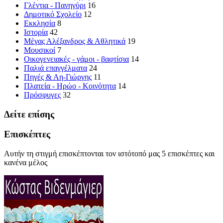
Γλέντια - Πανηγύρι
16
Δημοτικό Σχολείο
12
Εκκλησία
8
Ιστορία
42
Μέγας Αλέξανδρος & Αθλητικά
19
Μουσικοί
7
Οικογενειακές - γάμοι - βαφτίσια
14
Παλιά επαγγέλματα
24
Πηγές & Αη-Γιώργης
11
Πλατεία - Ηρώο - Κοινότητα
14
Πρόσφυγες
32
Δείτε επίσης
Επισκέπτες
Αυτήν τη στιγμή επισκέπτονται τον ιστότοπό μας 5 επισκέπτες και
κανένα μέλος