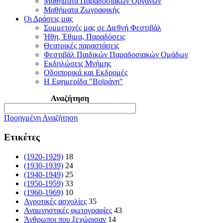
Μαθήματα Παραδοσιακών Οργάνων
Μαθήματα Ζωγραφικής
Οι Δράσεις μας
Συμμετοχές μας σε Διεθνή Φεστιβάλ
Ήθη, Έθιμα, Παραδόσεις
Θεατρικές παραστάσεις
Φεστιβάλ Παιδικών Παραδοσιακών Ομάδων
Εκδηλώσεις Μνήμης
Οδοιπορικά και Εκδρομές
Η Εφημερίδα "Βοϊράνη"
Αναζήτηση
Προηγμένη Αναζήτηση
Ετικέτες
(1920-1929)
18
(1930-1939)
24
(1940-1949)
25
(1950-1959)
33
(1960-1969)
10
Αγροτικές ασχολίες
35
Αναμνηστικές φωτογραφίες
43
Άνθρωποι που ξεχώρισαν
14