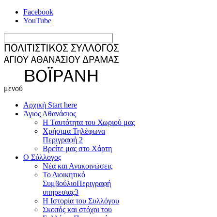
Facebook
YouTube
μενού
Αρχική
Start here
Άγιος Αθανάσιος
Η Ταυτότητα του Χωριού μας
Χρήσιμα Τηλέφωνα
Περιγραφή 2
Βρείτε μας στο Χάρτη
Ο Σύλλογος
Νέα και Ανακοινώσεις
Το Διοικητικό
Συμβούλιο
Περιγραφή
υπηρεσιας3
Η Ιστορία του Συλλόγου
Σκοπός και στόχοι του