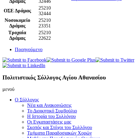
Δράμας
32446
25210
ΟΣΕ Δράμας
32444
Νοσοκομείο
25210
Δράμας
23351
Τροχαία
25210
Δράμας
22622
Προηγούμενο
Πολιτιστικός Σύλλογος Αγίου Αθανασίου
μενού
Ο Σύλλογος
Νέα και Ανακοινώσεις
Το Διοικητικό Συμβούλιο
Η Ιστορία του Συλλόγου
Οι Εγκαταστάσεις μας
Σκοπός και Στόχοι του Συλλόγου
Τμήματα Παραδοσιακών Χορών