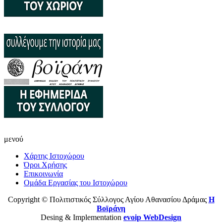
μενού
Χάρτης Ιστοχώρου
Όροι Χρήσης
Επικοινωνία
Ομάδα Εργασίας του Ιστοχώρου
Copyright © Πολιτιστικός Σύλλογος Αγίου Αθανασίου Δράμας
Η
Βοϊράνη
Desing & Implementation
evoip WebDesign