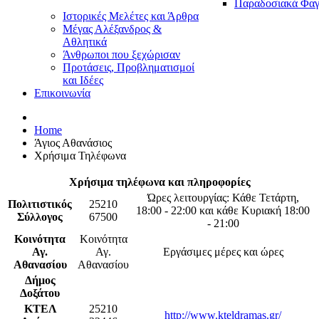
Παραδοσιακά Φαγ
Ιστορικές Μελέτες και Άρθρα
Μέγας Αλέξανδρος &
Αθλητικά
Άνθρωποι που ξεχώρισαν
Προτάσεις, Προβληματισμοί
και Ιδέες
Επικοινωνία
Home
Άγιος Αθανάσιος
Χρήσιμα Τηλέφωνα
Χρήσιμα τηλέφωνα και πληροφορίες
Ώρες λειτουργίας: Κάθε Τετάρτη,
Πολιτιστικός
25210
18:00 - 22:00 και κάθε Κυριακή 18:00
Σύλλογος
67500
- 21:00
Κοινότητα
Κοινότητα
Αγ.
Αγ.
Εργάσιμες μέρες και ώρες
Αθανασίου
Αθανασίου
Δήμος
Δοξάτου
ΚΤΕΛ
25210
http://www.kteldramas.gr/