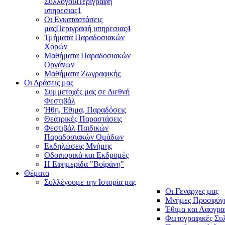
Συλλόγου
Περιγραφή
υπηρεσιας1
Οι Εγκαταστάσεις
μας
Περιγραφή υπηρεσιας4
Τμήματα Παραδοσιακών
Χορών
Μαθήματα Παραδοσιακών
Οργάνων
Μαθήματα Ζωγραφικής
Οι Δράσεις μας
Συμμετοχές μας σε Διεθνή
Φεστιβάλ
Ήθη, Έθιμα, Παραδόσεις
Θεατρικές Παραστάσεις
Φεστιβάλ Παιδικών
Παραδοσιακών Ομάδων
Εκδηλώσεις Μνήμης
Οδοιπορικά και Εκδρομές
Η Εφημερίδα "Βοϊράνη"
Θέματα
Συλλέγουμε την Ιστορία μας
Οι Γενάρχες μας
Μνήμες Προσφύγ
Έθιμα και Λαογρα
Φωτογραφικές Συ